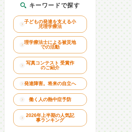
キーワードで探す
子どもの発達を支える小
児理学療法
理学療法士による被災地
での活動
写真コンテスト 受賞作
のご紹介
発達障害。将来の自立へ
働く人の熱中症予防
2026年上半期の人気記
事ランキング