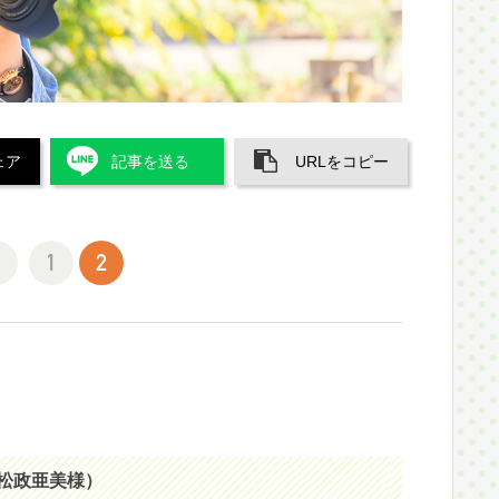
ェア
記事を送る
URLをコピー
1
2
松政亜美様）