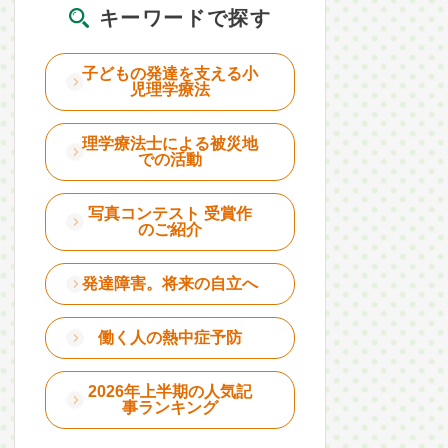
キーワードで探す
子どもの発達を支える小
児理学療法
理学療法士による被災地
での活動
写真コンテスト 受賞作
のご紹介
発達障害。将来の自立へ
働く人の熱中症予防
2026年上半期の人気記
事ランキング