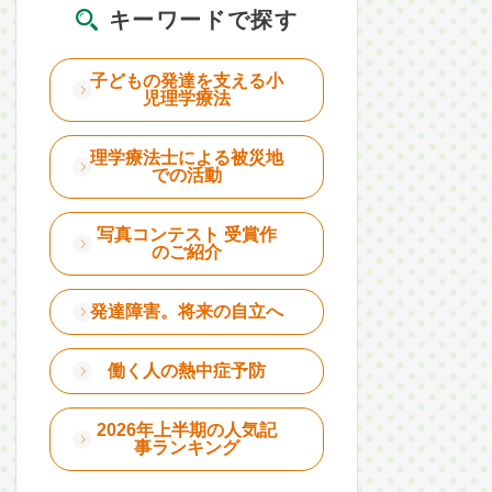
キーワードで探す
子どもの発達を支える小
児理学療法
理学療法士による被災地
での活動
写真コンテスト 受賞作
のご紹介
発達障害。将来の自立へ
働く人の熱中症予防
2026年上半期の人気記
事ランキング