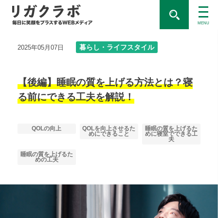
MENU
暮らし・ライフスタイル
2025年05月07日
【後編】睡眠の質を上げる方法とは？寝
る前にできる工夫を解説！
QOLの向上
QOLを向上させるた
睡眠の質を上げるた
めにできること
めに寝室でできる工
夫
睡眠の質を上げるた
めの工夫