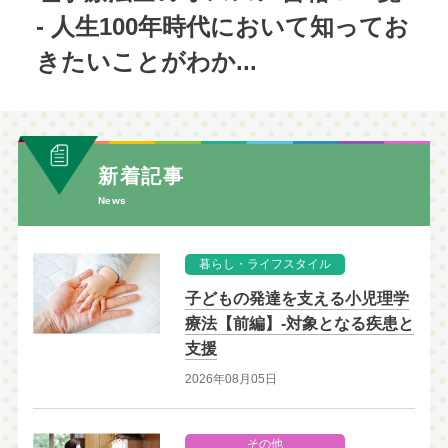
てお
員賞も！第14回「笑顔をあきら
ない。」写真コンテスト...
新着記事
News
暮らし・ライフスタイル
子どもの発達を支える小児理学
療法【前編】-対象となる疾患と
支援
2026年08月05日
その他