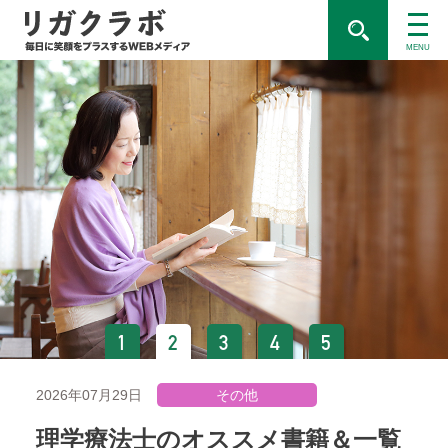
MENU
1
2
3
4
5
2026年07月22日
イベント・キャンペーン
覧
ひろみちお兄さんによる外部審