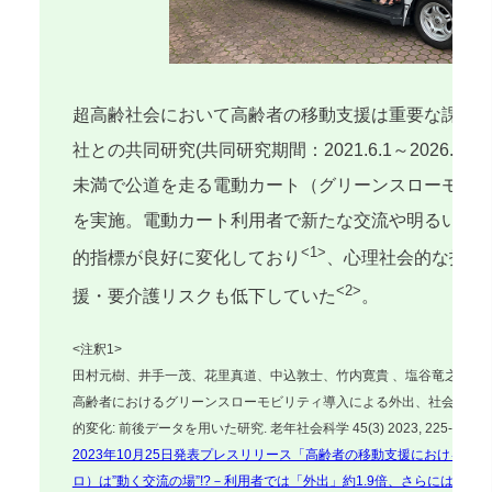
超高齢社会において高齢者の移動支援は重要な課題
社との共同研究(共同研究期間：2021.6.1～2026.3.
未満で公道を走る電動カート（グリーンスローモビ
を実施。電動カート利用者で新たな交流や明るい気
<1>
的指標が良好に変化しており
、心理社会的な指標
<2>
援・要介護リスクも低下していた
。
<注釈1>
田村元樹、井手一茂、花里真道、中込敦士、竹内寛貴 、塩谷竜之介、阿
高齢者におけるグリーンスローモビリティ導入による外出、社会的行
的変化: 前後データを用いた研究. 老年社会科学 45(3) 2023, 225-238.
2023年10月25日発表プレスリリース「高齢者の移動支援における新
ロ）は”動く交流の場”!?－利用者では「外出」約1.9倍、さらには「こ