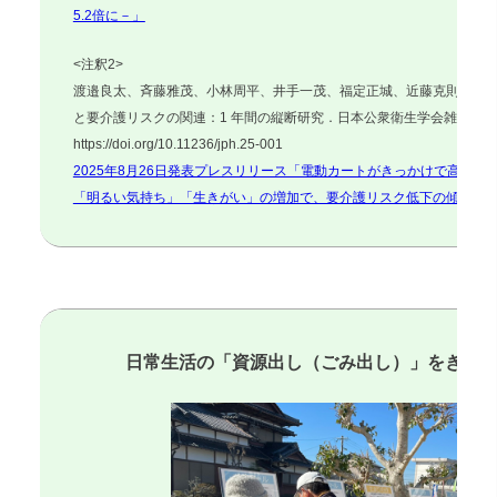
5.2倍に－」
<注釈2>
渡邉良太、斉藤雅茂、小林周平、井手一茂、福定正城、近藤克則．電
と要介護リスクの関連：1 年間の縦断研究．日本公衆衛生学会雑誌．
https://doi.org/10.11236/jph.25-001
2025年8月26日発表プレスリリース「電動カートがきっかけで高齢
「明るい気持ち」「生きがい」の増加で、要介護リスク低下の傾向～
日常生活の「資源出し（ごみ出し）」をきっ