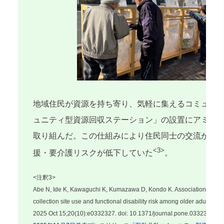
地域住民が資源を持ち寄り、気軽に集えるコミュニ
ュニティ型資源回収ステーション」の設置にアミタ
取り組んだ。この仕組みにより住民同士の交流が自
<3>
援・要介護リスクが低下していた
。
<注釈3>
Abe N, Ide K, Kawaguchi K, Kumazawa D, Kondo K. Association betw
collection site use and functional disability risk among older adults: 
2025 Oct 15;20(10):e0332327. doi: 10.1371/journal.pone.0332327.