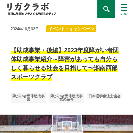
MENU
イベント・キャンペーン
2024年10月02日
【助成事業・後編】2023年度障がい者団
体助成事業紹介～障害があっても自分ら
しく暮らせる社会を目指して〜湘南西部
スポーツクラブ
障がい者団体助成事
障がい者団体助成事
日本理学療法士協会
業
業の紹介