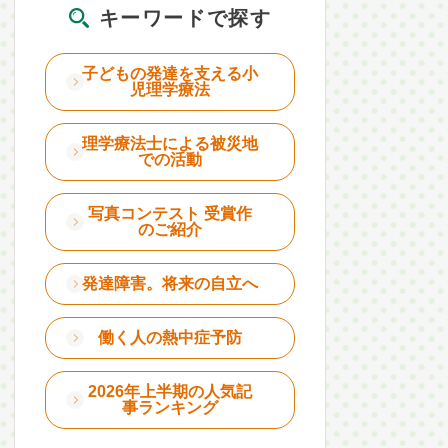
キーワードで探す
子どもの発達を支える小
児理学療法
理学療法士による被災地
での活動
写真コンテスト 受賞作
のご紹介
発達障害。将来の自立へ
働く人の熱中症予防
2026年上半期の人気記
事ランキング