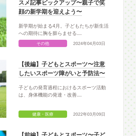
スメ記事ピックアップ〜親子で笑
顔の新学期を迎えよう〜
新学期が始まる4月。子どもたちが新生活
への期待に胸を膨らませる....
その他
2024年04月03日
【後編】子どもとスポーツ〜注意
したいスポーツ障がいと予防法〜
子どもの発育過程におけるスポーツ活動
は、身体機能の発達・改善....
健康・医療
2022年03月09日
【前編】子どもとスポーツ〜子ど