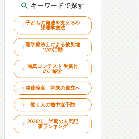
キーワードで探す
子どもの発達を支える小
児理学療法
理学療法士による被災地
での活動
写真コンテスト 受賞作
のご紹介
発達障害。将来の自立へ
働く人の熱中症予防
2026年上半期の人気記
事ランキング