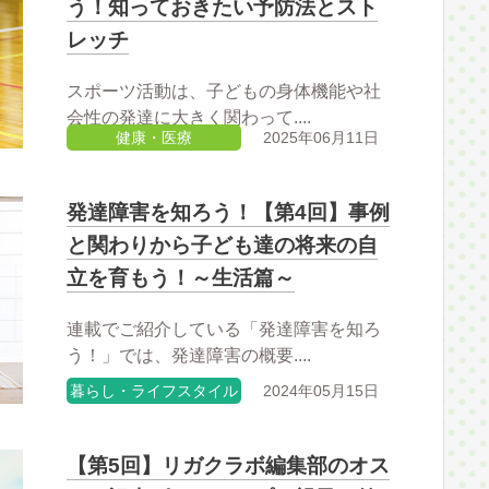
う！知っておきたい予防法とスト
レッチ
スポーツ活動は、子どもの身体機能や社
会性の発達に大きく関わって....
健康・医療
2025年06月11日
発達障害を知ろう！【第4回】事例
と関わりから子ども達の将来の自
立を育もう！～生活篇～
連載でご紹介している「発達障害を知ろ
う！」では、発達障害の概要....
暮らし・ライフスタイル
2024年05月15日
【第5回】リガクラボ編集部のオス