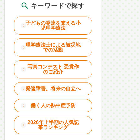
キーワードで探す
子どもの発達を支える小
児理学療法
理学療法士による被災地
での活動
写真コンテスト 受賞作
のご紹介
発達障害。将来の自立へ
働く人の熱中症予防
2026年上半期の人気記
事ランキング