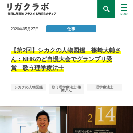
MENU
仕事
2020年05月27日
【第2回】シカクの人物図鑑 篠﨑大輔さ
ん：NHKのど自慢大会でグランプリ受
賞 歌う理学療法士
シカクの人物図鑑
歌う理学療法士 篠
理学療法士
﨑さん