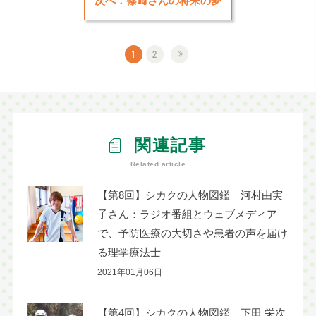
次へ：篠﨑さんの将来の夢
1
2
関連記事
Related article
【第8回】シカクの人物図鑑 河村由実
子さん：ラジオ番組とウェブメディア
で、予防医療の大切さや患者の声を届け
る理学療法士
2021年01月06日
【第4回】シカクの人物図鑑 下田 栄次