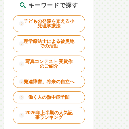
キーワードで探す
子どもの発達を支える小
児理学療法
理学療法士による被災地
での活動
写真コンテスト 受賞作
のご紹介
発達障害。将来の自立へ
働く人の熱中症予防
2026年上半期の人気記
事ランキング