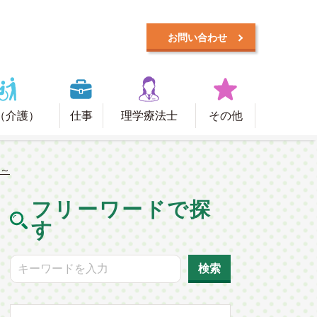
お問い合わせ
（介護）
仕事
理学療法士
その他
状～
フリーワードで探
す