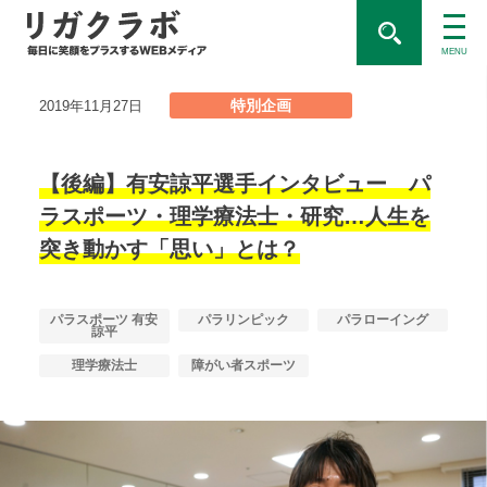
MENU
特別企画
2019年11月27日
【後編】有安諒平選手インタビュー パ
ラスポーツ・理学療法士・研究…人生を
突き動かす「思い」とは？
パラスポーツ 有安
パラリンピック
パラローイング
諒平
理学療法士
障がい者スポーツ