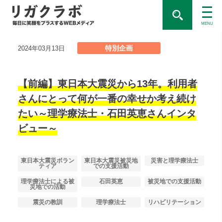
MENU
特別企画
2024年03月13日
【前編】東日本大震災から13年。利用者
さんにとって何が一番の幸せか考え続け
たい～理学療法士・石田英恵さんインタ
ビュー～
東日本大震災ボラン
東日本大震災被災地
災害と理学療法士
ティア
での支援活動
理学療法士による被
石田英恵
被災地での支援活動
災地での活動
震災の教訓
理学療法士
リハビリテーション