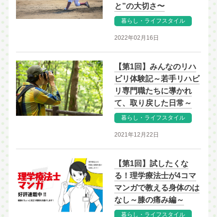
と”の大切さ〜
暮らし・ライフスタイル
2022年02月16日
【第1回】みんなのリハ
ビリ体験記～若手リハビ
リ専門職たちに導かれ
て、取り戻した日常～
暮らし・ライフスタイル
2021年12月22日
【第1回】試したくな
る！理学療法士が4コマ
マンガで教える身体のは
なし～膝の痛み編～
暮らし・ライフスタイル