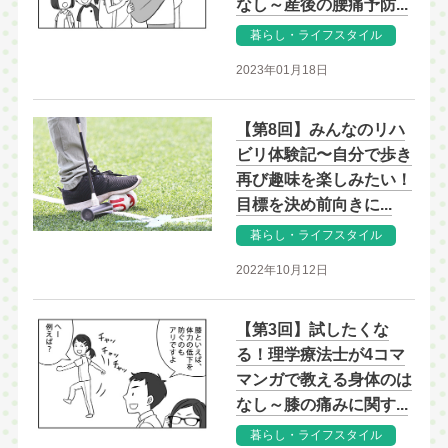
なし～産後の腰痛予防...
暮らし・ライフスタイル
2023年01月18日
【第8回】みんなのリハ
ビリ体験記〜自分で歩き
再び趣味を楽しみたい！
目標を決め前向きに...
暮らし・ライフスタイル
2022年10月12日
【第3回】試したくな
る！理学療法士が4コマ
マンガで教える身体のは
なし～膝の痛みに関す...
暮らし・ライフスタイル