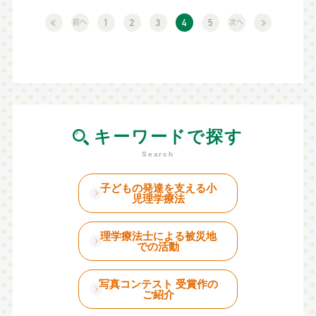
前へ
次へ
1
2
3
4
5
キーワードで探す
子どもの発達を支える小
児理学療法
理学療法士による被災地
での活動
写真コンテスト 受賞作の
ご紹介