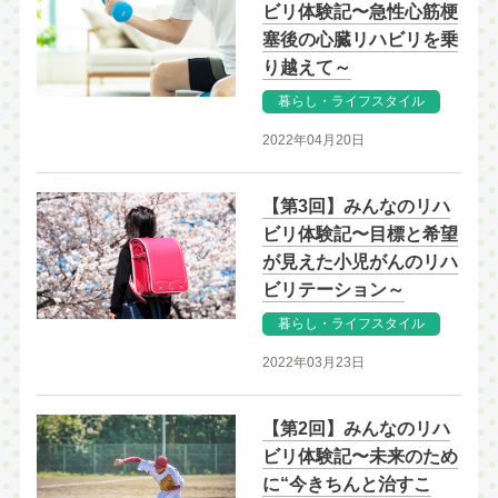
ビリ体験記〜急性心筋梗
塞後の心臓リハビリを乗
り越えて～
暮らし・ライフスタイル
2022年04月20日
【第3回】みんなのリハ
ビリ体験記〜目標と希望
が見えた小児がんのリハ
ビリテーション～
暮らし・ライフスタイル
2022年03月23日
【第2回】みんなのリハ
ビリ体験記〜未来のため
に“今きちんと治すこ